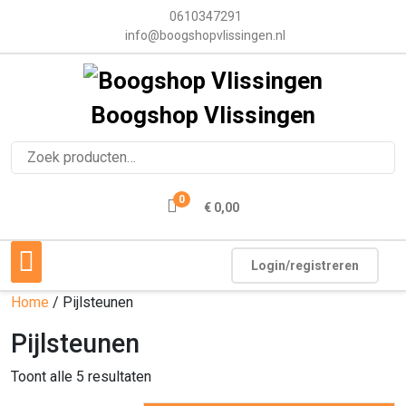
0610347291
info@boogshopvlissingen.nl
Boogshop Vlissingen
0
€ 0,00
Login/registreren
Home
/ Pijlsteunen
Pijlsteunen
Toont alle 5 resultaten