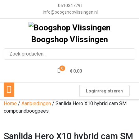
0610347291
info@boogshopvlissingen.nl
Boogshop Vlissingen
0
€ 0,00
Login/registreren
Home
/
Aanbiedingen
/ Sanlida Hero X10 hybrid cam SM
compoundboogpees
Sanlida Hero X10 hybrid cam SM